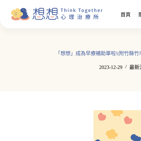
跳
至
首頁
主
要
內
容
「想想」成為早療補助單啦!(附竹縣竹
2023-12-29
最新