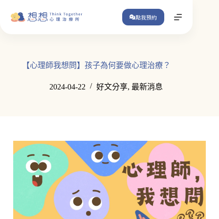
跳
點我預約
至
主
要
內
容
【心理師我想問】孩子為何要做心理治療？
2024-04-22
好文分享
,
最新消息